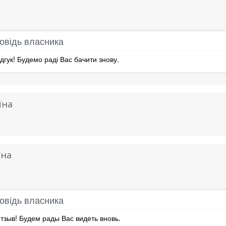
овідь власника
дгук! Будемо раді Вас бачити знову.
їна
їна
овідь власника
тзыв! Будем рады Вас видеть вновь.