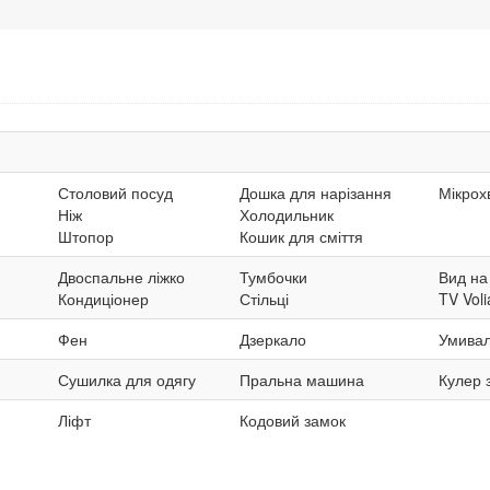
Столовий посуд
Дошка для нарізання
Мікрох
Ніж
Холодильник
Штопор
Кошик для сміття
Двоспальне ліжко
Тумбочки
Вид на
Кондиціонер
Стільці
TV Voli
Фен
Дзеркало
Умивал
Сушилка для одягу
Пральна машина
Кулер 
Ліфт
Кодовий замок