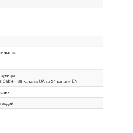
вильовка
 вулицю
a Cable - 88 каналів UA та 34 канали EN
ьник
з водой