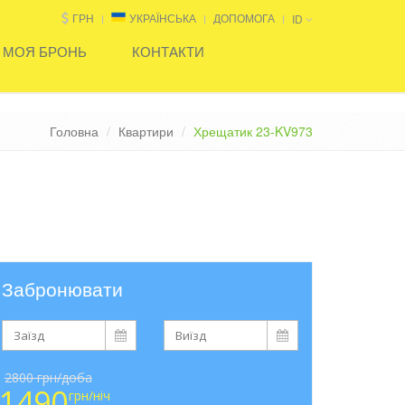
ГРН
УКРАЇНСЬКА
ДОПОМОГА
ID
МОЯ БРОНЬ
КОНТАКТИ
Головна
Квартири
Хрещатик 23-KV973
Забронювати
2800 грн/доба
1490
грн/ніч