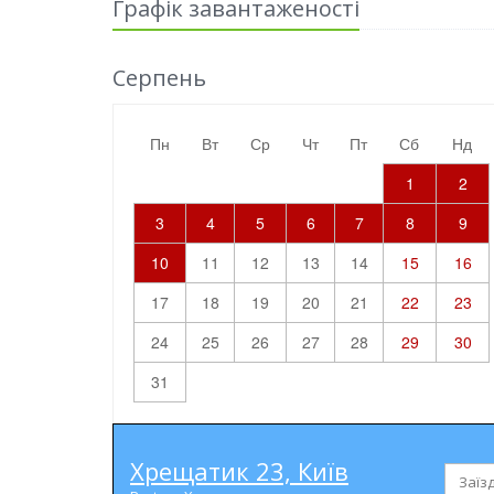
Графік завантаженості
Серпень
пн
вт
ср
чт
пт
сб
нд
1
2
3
4
5
6
7
8
9
10
11
12
13
14
15
16
17
18
19
20
21
22
23
24
25
26
27
28
29
30
31
Хрещатик 23, Київ