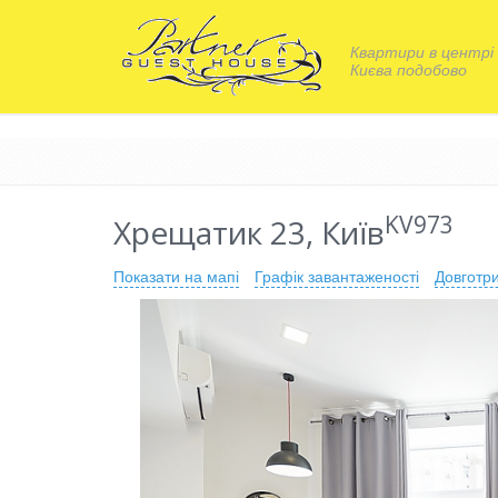
Квартири в центрі
Києва подобово
KV973
Хрещатик 23, Київ
Показати на мапі
Графік завантаженості
Довготр