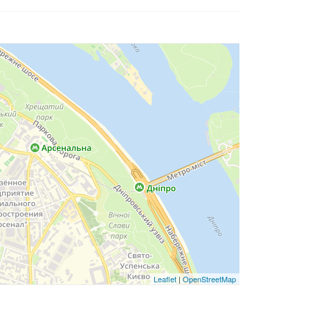
Leaflet
|
OpenStreetMap