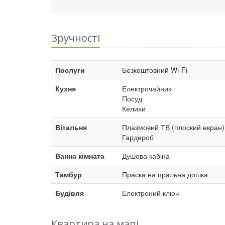
Зручності
Послуги
Безкоштовний Wi-Fi
Кухня
Електрочайник
Посуд
Келихи
Вітальня
Плазмовий ТВ (плоский екран)
Гардероб
Ванна кімната
Душова кабіна
Тамбур
Праска на пральна дошка
Будівля
Електроний ключ
Квартира на мапі