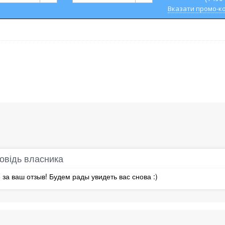
Вказати промо-к
овідь власника
за ваш отзыв! Будем рады увидеть вас снова :)