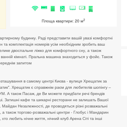
2
Площа квартири: 20 м
артирному будинку. Раді представити вашій увазі комфортні
йн та комплектація номерів усім необхідним зробить ваш
велике двоспальне ліжко для комфортного сну, а також
у ванній кімнаті. Пральна машина знаходиться у фойє. Також
опереднім запитом
розташування в самому центрі Києва - вулиця Хрещатик за
щатик". Хрещатик є справжнім раєм для любителів шопінгу –
 ЦУМ. А також Пасаж, де Ви можете придбати речі брендів
а інші. Затишні кафе та шикарні ресторани не залишать Вашої
у. Майдан Незалежності, де проводяться різні розважальні
, а також торгово-розважальні центри - Глобус і Мандарин
 хто любить нічне життя, нічний клуб Арена Сіті та інші