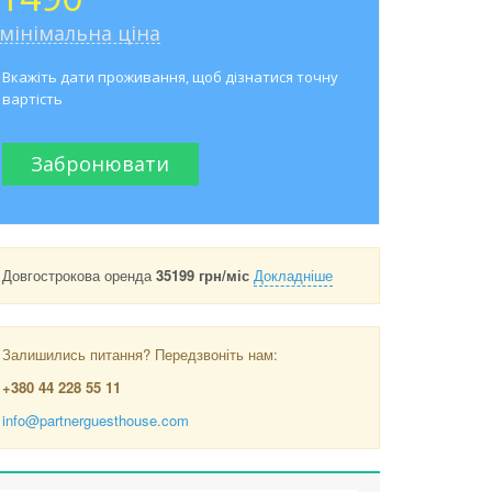
мінімальна ціна
Вкажіть дати проживання, щоб дізнатися точну
вартість
Забронювати
Довгострокова оренда
35199 грн/міс
Докладніше
Залишились питання? Передзвоніть нам:
+380 44 228 55 11
info@partnerguesthouse.com