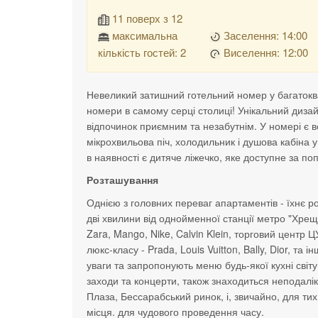
11 поверх з 12
максимальна
Заселення: 14:00
кількість гостей: 2
Виселення: 12:00
Невеликий затишний готельний номер у багатокв
номери в самому серці столиці! Унікальний диза
відпочинок приємним та незабутнім. У номері є 
мікрохвильова піч, холодильник і душова кабіна 
в наявності є дитяче ліжечко, яке доступне за п
Розташування
Однією з головних переваг апартаментів - їхнє 
дві хвилини від однойменної станції метро "Хре
Zara, Mango, Nike, Calvin Klein, торговий центр
люкс-класу - Prada, Louis Vuitton, Bally, Dior, т
уваги та запропонують меню будь-якої кухні світ
заходи та концерти, також знаходиться неподалік
Плаза, Бессарабський ринок, і, звичайно, для тих,
місця. для чудового проведення часу.