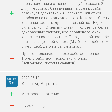
очень приятная и отвецвенная. (уборкараз в 3
дня). Персонал. Отзывчивый, на все просьбы
+
реагирует адекватно и выполняет. Общаться
свободно на нескольких языках. Комфорт. Очень
классная кровать, душевая, тёплый пол. Вид из
окна, балкон. Стильный дизайн. Полотенца, белье,
одноразовые тапочки, все порадовало, очень
качественное и приятное. По отдельной просьбе
поставили детской манеж. (Мы были с ребёнком
8 месяцев),где он игрался и спал.
Пульт от телевизора плохо работает, точнее
–
Тяжело работают несколько кнопок.
(Включение, листами каналов)
2020-05-18
Оцінка
9.6
Анонім, Україна
+
Месторасположение
–
Шумоизоляция