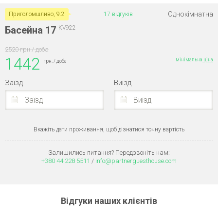
Однокімнатна
Приголомшливо, 9.2
17 відгуків
Басейна 17
KV922
2520 грн / доба
1442
мінімальна
ціна
грн. / доба
Заїзд
Виїзд
Заїзд
Виїзд
Вкажіть дати проживання, щоб дізнатися точну вартість
Залишились питання? Передзвоніть нам:
+380 44 228 5511
/
info@partnerguesthouse.com
Відгуки наших клієнтів