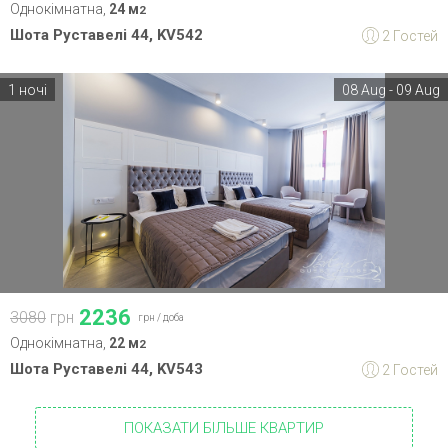
Однокімнатна,
24 м
2
Шота Руставелі 44, KV542
2 Гостей
1 ночі
08 Aug - 09 Aug
2236
3080
грн
грн /
доба
Однокімнатна,
22 м
2
Шота Руставелі 44, KV543
2 Гостей
ПОКАЗАТИ БІЛЬШЕ КВАРТИР