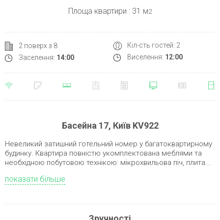
Площа квартири : 31 м
2
Кіл-сть гостей: 2
2 поверх з 8
Виселення:
12:00
Заселення:
14:00
Басейна 17, Київ KV922
Невеликий затишний готельний номер у багатоквартирному
будинку. Квартира повністю укомплектована меблями та
необхідною побутовою технікою: мікрохвильова піч, плита...
показати більше
Зручності