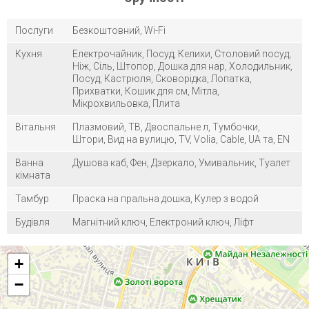
Послуги
Безкоштовний, Wi-Fi
Кухня
Електрочайник, Посуд, Келихи, Столовий посуд,
Ніж, Сіль, Штопор, Дошка для нар, Холодильник,
Посуд, Кастрюля, Сковорідка, Лопатка,
Прихватки, Кошик для см, Мітла,
Мікрохвильовка, Плита
Вітальня
Плазмовий, ТВ, Двоспальне л, Тумбочки,
Штори, Вид на вулицю, TV, Volia, Cable, UA та, EN
Ванна
Душова каб, Фен, Дзеркало, Умивальник, Туалет
кімната
Тамбур
Праска на пральна дошка, Кулер з водой
Будівля
Магнітний ключ, Електроний ключ, Ліфт
+
−