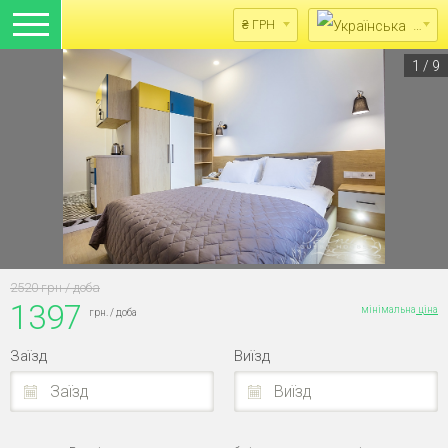
Укра
₴ ГРН
1
/
9
2520 грн / доба
1397
мінімальна
ціна
грн. / доба
Заїзд
Виїзд
Заїзд
Виїзд