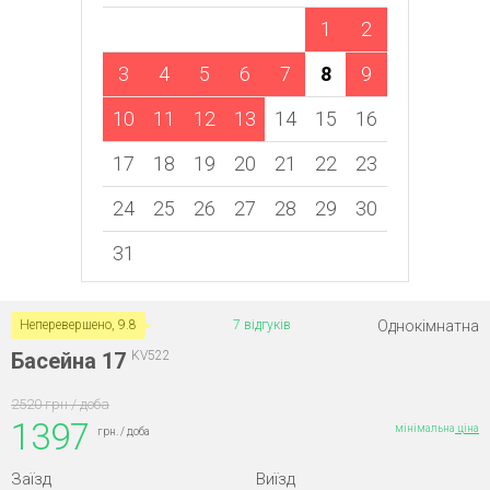
1
2
3
4
5
6
7
8
9
10
11
12
13
14
15
16
17
18
19
20
21
22
23
24
25
26
27
28
29
30
31
Однокімнатна
Неперевершено, 9.8
7 відгуків
Басейна 17
KV522
2520 грн / доба
1397
мінімальна
ціна
грн. / доба
Заїзд
Виїзд