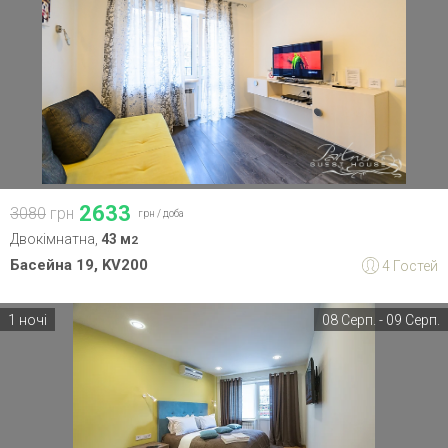
2633
3080
грн
грн /
доба
Двокімнатна,
43 м
2
Басейна 19, KV200
4 Гостей
1 ночі
08 Серп. - 09 Серп.