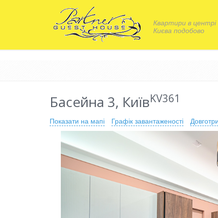
Квартири в центрі
Києва подобово
KV361
Басейна 3, Київ
Показати на мапі
Графік завантаженості
Довготр