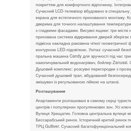
покриттям для комфортного відпочинку. Інтегрован
Сучасний LCD-телевізор вбудовано в спеціальну 
екрана для естетичного прихованого монтажу. Ко
дверима для точного налаштування температури. 
з гладкими фасадами. Висувні ящики: три місткі н
прихована система відкривання дверей зберігає 
підвісна накладна раковина чіткої геометричної
контурною LED-підсвіткою. Унітаз: сучасний безо
пральна машина Candy для зручності під час три
накопичувальний водонагрівач, бойлер Zanussi.
Душовий комплекс: розсувні перегородки з проз
Сучасний душовий трап, вбудований безпосередн
змішувач із регульованою лійкою на штанзі.
Розташування
Апартаменти розташовані в самому серці туристич
центрів і популярних прогулянкових зон. Усі ключо
Вулиця Хрещатик. Головна центральна вулиця міс
Бессарабський ринок. Історичний критий ринок п
ТРЦ Gulliver. Сучасний багатофункціональний ко