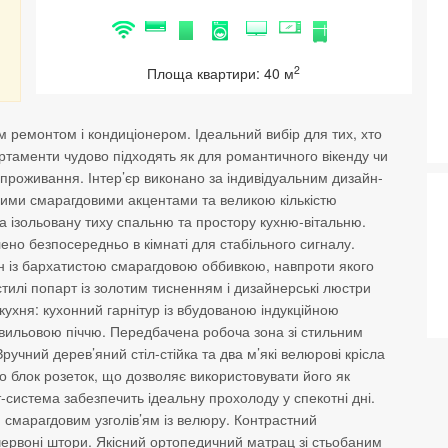
2
Площа квартири: 40 м
м ремонтом і кондиціонером. Ідеальний вибір для тих, хто
ртаменти чудово підходять як для романтичного вікенду чи
о проживання. Інтер’єр виконано за індивідуальним дизайн-
ними смарагдовими акцентами та великою кількістю
а ізольовану тиху спальню та простору кухню-вітальню.
ено безпосередньо в кімнаті для стабільного сигналу.
н із бархатистою смарагдовою оббивкою, навпроти якого
тилі попарт із золотим тисненням і дизайнерські люстри
ухня: кухонний гарнітур із вбудованою індукційною
вильовою піччю. Передбачена робоча зона зі стильним
чний дерев’яний стіл-стійка та два м’які велюрові крісла
о блок розеток, що дозволяє використовувати його як
т-система забезпечить ідеальну прохолоду у спекотні дні.
 смарагдовим узголів’ям із велюру. Контрастний
-червоні штори. Якісний ортопедичний матрац зі стьобаним