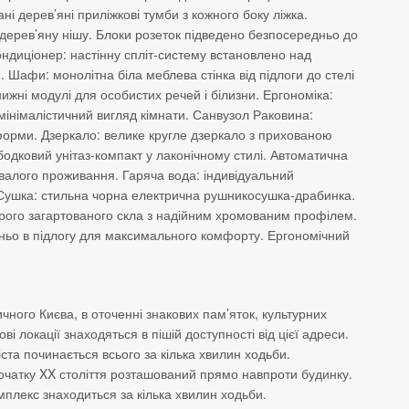
і дерев’яні приліжкові тумби з кожного боку ліжка.
дерев’яну нішу. Блоки розеток підведено безпосередньо до
ндиціонер: настінну спліт-систему встановлено над
Шафи: монолітна біла меблева стінка від підлоги до стелі
ижні модулі для особистих речей і білизни. Ергономіка:
мінімалістичний вигляд кімнати. Санвузол Раковина:
 форми. Дзеркало: велике кругле дзеркало з прихованою
бодковий унітаз-компакт у лаконічному стилі. Автоматична
валого проживання. Гаряча вода: індивідуальний
 Сушка: стильна чорна електрична рушникосушка-драбинка.
орого загартованого скла з надійним хромованим профілем.
ьо в підлогу для максимального комфорту. Ергономічний
ного Києва, в оточенні знакових пам’яток, культурних
ві локації знаходяться в пішій доступності від цієї адреси.
та починається всього за кілька хвилин ходьби.
очатку XX століття розташований прямо навпроти будинку.
мплекс знаходиться за кілька хвилин ходьби.