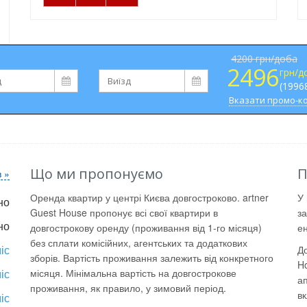
4200 грн/доба
2496
грн/д
(1996
Вказати промо-к
Що ми пропонуємо
П
в »
Оренда квартир у центрі Києва довгостроково. artner
У 
но
Guest House пропонує всі свої квартири в
за
но
довгострокову оренду (проживання від 1-го місяця)
ен
без сплати комісійних, агентських та додаткових
іс
Д
зборів. Вартість проживання залежить від конкретного
Ho
іс
місяця. Мінімальна вартість на довгострокове
а
проживання, як правило, у зимовий період.
вк
іс