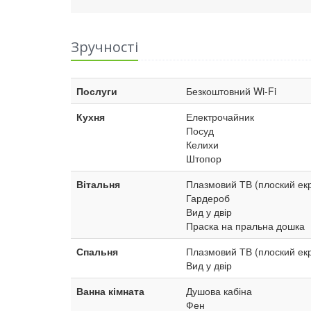
Зручності
Послуги
Безкоштовний Wi-Fi
Кухня
Електрочайник
Посуд
Келихи
Штопор
Вітальня
Плазмовий ТВ (плоский ек
Гардероб
Вид у двір
Праска на пральна дошка
Спальня
Плазмовий ТВ (плоский ек
Вид у двір
Ванна кімната
Душова кабіна
Фен