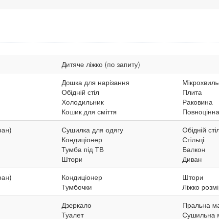
Дитяче ліжко (по запиту)
Дошка для нарізання
Мікрохвиль
Обідній стіл
Плита
Холодильник
Раковина
Кошик для сміття
Повноцінна
ран)
Сушилка для одягу
Обідній сті
Кондиціонер
Стільці
Тумба під ТВ
Балкон
Штори
Диван
ран)
Кондиціонер
Штори
Тумбочки
Ліжко розмі
Дзеркало
Пральна м
Туалет
Сушильна 