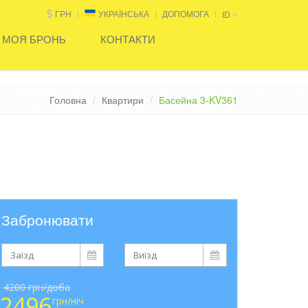
ГРН
УКРАЇНСЬКА
ДОПОМОГА
ID
МОЯ БРОНЬ
КОНТАКТИ
Головна
Квартири
Басейна 3-KV361
Забронювати
4200 грн/доба
2496
грн/ніч