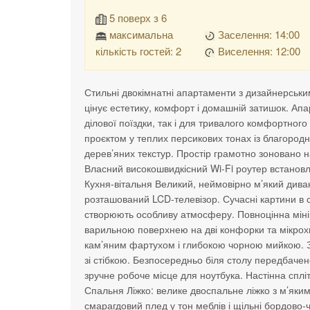
5 поверх з 6
максимальна
Заселення: 14:00
кількість гостей: 2
Виселення: 12:00
Стильні двокімнатні апартаменти з дизайнерськи
цінує естетику, комфорт і домашній затишок. Апа
ділової поїздки, так і для тривалого комфортног
проєктом у теплих персикових тонах із благород
дерев’яних текстур. Простір грамотно зоновано н
Власний високошвидкісний Wi-Fi роутер встановл
Кухня-вітальня Великий, неймовірно м’який дива
розташований LCD-телевізор. Сучасні картини в с
створюють особливу атмосферу. Повноцінна мінік
варильною поверхнею на дві конфорки та мікрох
кам’яним фартухом і глибокою чорною мийкою. Зру
зі стібкою. Безпосередньо біля столу передбачен
зручне робоче місце для ноутбука. Настінна сплі
Спальня Ліжко: велике двоспальне ліжко з м’яким
смарагдовий плед у тон меблів і щільні бордово