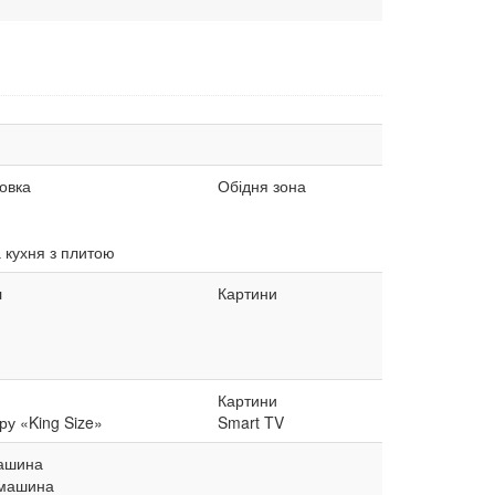
овка
Обідня зона
 кухня з плитою
л
Картини
Картини
ру «King Size»
Smart TV
ашина
машина