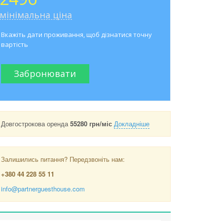
мінімальна ціна
Вкажіть дати проживання, щоб дізнатися точну
вартість
Забронювати
Довгострокова оренда
55280 грн/міс
Докладніше
Залишились питання? Передзвоніть нам:
+380 44 228 55 11
info@partnerguesthouse.com