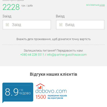
2228
мінімальна
ціна
грн. / доба
Заїзд
Виїзд
Заїзд
Виїзд
Вкажіть дати проживання, щоб дізнатися точну вартість
Залишились питання? Передзвоніть нам:
+380 44 228 5511
/
info@partnerguesthouse.com
Відгуки наших клієнтів
8.9
/ 10
ЧУДОВО