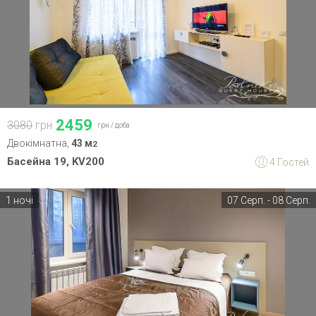
2459
3080
грн
грн /
доба
Двокімнатна,
43 м
2
Басейна 19, KV200
4 Гостей
1 ночі
07 Серп. - 08 Серп.