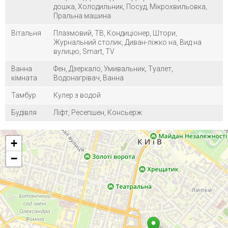
дошка, Холодильник, Посуд, Мікрохвильовка,
Пральна машина
Вітальня
Плазмовий, ТВ, Кондиціонер, Штори,
Журнальний столик, Диван-ліжко на, Вид на
вулицю, Smart, TV
Ванна
Фен, Дзеркало, Умивальник, Туалет,
кімната
Водонагрівач, Ванна
Тамбур
Кулер з водой
Будівля
Ліфт, Ресепшен, Консьерж
+
−