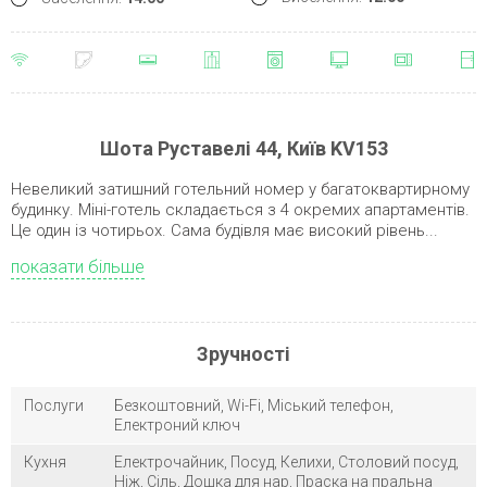
Шота Руставелі 44, Київ KV153
Невеликий затишний готельний номер у багатоквартирному
будинку. Міні-готель складається з 4 окремих апартаментів.
Це один із чотирьох. Сама будівля має високий рівень...
показати більше
Зручності
Послуги
Безкоштовний, Wi-Fi, Міський телефон,
Електроний ключ
Кухня
Електрочайник, Посуд, Келихи, Столовий посуд,
Ніж, Сіль, Дошка для нар, Праска на пральна