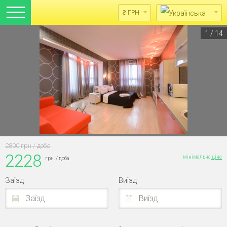
Укра
₴ ГРН
1
/
14
2800 грн / доба
2228
мінімальна
ціна
грн. / доба
Заїзд
Виїзд
Заїзд
Виїзд