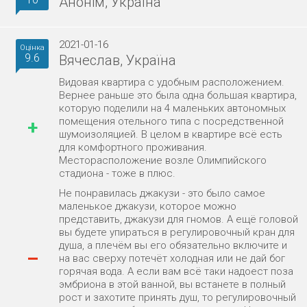
Анонім, Україна
2021-01-16
Оцінка
9.6
Вячеслав, Україна
Видовая квартира с удобным расположением.
Вернее раньше это была одна большая квартира,
которую поделили на 4 маленьких автономных
помещения отельного типа с посредственной
+
шумоизоляцией. В целом в квартире всё есть
для комфортного проживания.
Месторасположение возле Олимпийского
стадиона - тоже в плюс.
Не понравилась джакузи - это было самое
маленькое джакузи, которое можно
представить, джакузи для гномов. А ещё головой
вы будете упираться в регулировочный кран для
душа, а плечём вы его обязательно включите и
–
на вас сверху потечёт холодная или не дай бог
горячая вода. А если вам всё таки надоест поза
эмбриона в этой ванной, вы встанете в полный
рост и захотите принять душ, то регулировочный