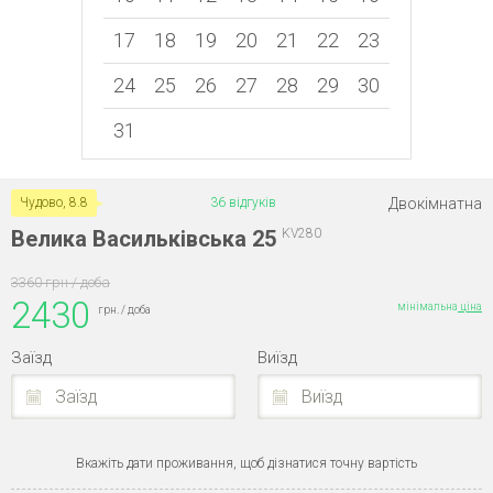
17
18
19
20
21
22
23
24
25
26
27
28
29
30
31
Двокімнатна
Чудово, 8.8
36 відгуків
Велика Васильківська 25
KV280
3360 грн / доба
2430
мінімальна
ціна
грн. / доба
Заїзд
Виїзд
Заїзд
Виїзд
Вкажіть дати проживання, щоб дізнатися точну вартість