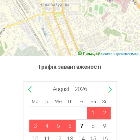
Leaflet
|
OpenStreetMap
Графік завантаженості
August
2026
Mo
Tu
We
Th
Fr
Sa
Su
1
2
3
4
5
6
7
8
9
10
11
12
13
14
15
16