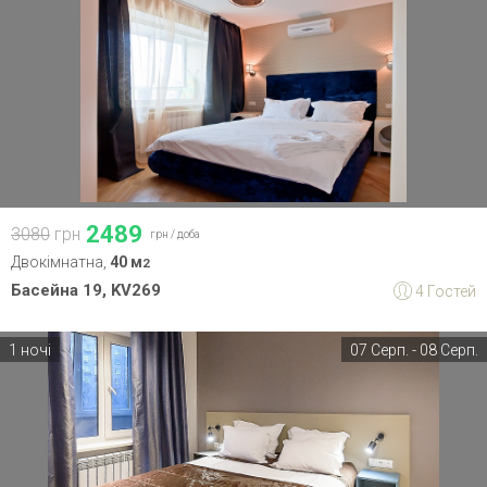
2489
3080
грн
грн /
доба
Двокімнатна,
40 м
2
Басейна 19, KV269
4 Гостей
1 ночі
07 Серп. - 08 Серп.