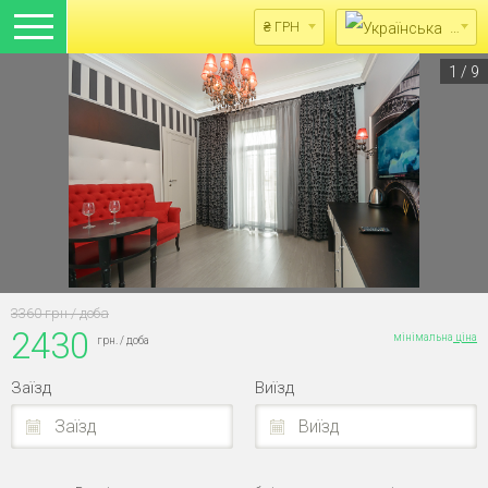
Укра
₴ ГРН
1
/
9
3360 грн / доба
2430
мінімальна
ціна
грн. / доба
Заїзд
Виїзд
Заїзд
Виїзд