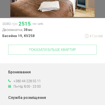
2515
3080
грн
грн /
доба
Двокімнатна,
38 м
2
Басейна 19, KV258
4 Гостей
ПОКАЗАТИ БІЛЬШЕ КВАРТИР
Бронювання
+380 44 228 55 11
Пн-Нд: 8:00 - 23:00
Служба розміщення