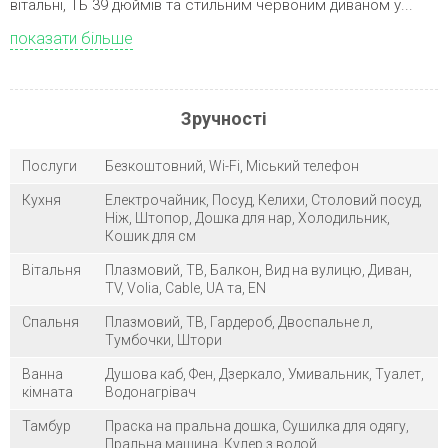
вітальні, ТБ 39 дюймів та стильним червоним диваном у...
показати більше
Зручності
Послуги
Безкоштовний, Wi-Fi, Міський телефон
Кухня
Електрочайник, Посуд, Келихи, Столовий посуд,
Ніж, Штопор, Дошка для нар, Холодильник,
Кошик для см
Вітальня
Плазмовий, ТВ, Балкон, Вид на вулицю, Диван,
TV, Volia, Cable, UA та, EN
Спальня
Плазмовий, ТВ, Гардероб, Двоспальне л,
Тумбочки, Штори
Ванна
Душова каб, Фен, Дзеркало, Умивальник, Туалет,
кімната
Водонагрівач
Тамбур
Праска на пральна дошка, Сушилка для одягу,
Пральна машина, Кулер з водой