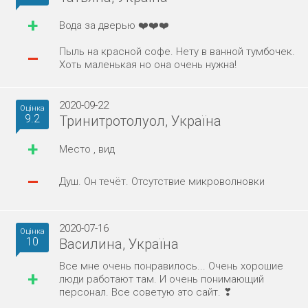
+
Вода за дверью ❤️❤️❤️
Пыль на красной софе. Нету в ванной тумбочек.
–
Хоть маленькая но она очень нужна!
2020-09-22
Оцінка
9.2
Тринитротолуол, Україна
+
Место , вид
–
Душ. Он течёт. Отсутствие микроволновки
2020-07-16
Оцінка
10
Василина, Україна
Все мне очень понравилось... Очень хорошие
+
люди работают там. И очень понимающий
персонал. Все советую это сайт. ❣